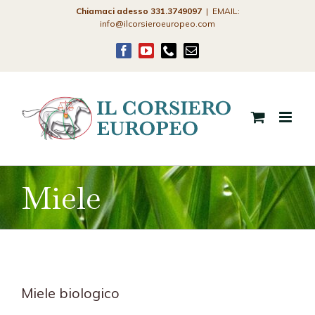
Salta
Chiamaci adesso 331.3749097
|
EMAIL:
info@ilcorsieroeuropeo.com
al
contenuto
Facebook
YouTube
Phone
Email
Miele
Miele biologico