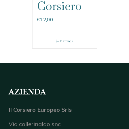
Corsiero
€
12,00
Dettagli
AZIENDA
Il Corsiero Europeo Srls
Via collerinaldo snc