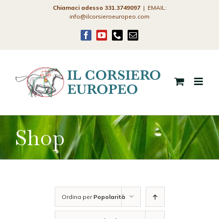
Salta
Chiamaci adesso 331.3749097
|
EMAIL:
info@ilcorsieroeuropeo.com
al
contenuto
Facebook
YouTube
Phone
Email
Shop
Ordina per
Popolarità