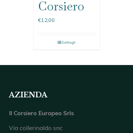
Corsiero
€
12,00
Dettagli
AZIENDA
Il Corsiero Europeo Srls
Via collerinaldo snc