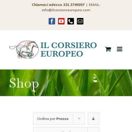
Salta
Chiamaci adesso 331.3749097
|
EMAIL:
info@ilcorsieroeuropeo.com
al
contenuto
Facebook
YouTube
Phone
Email
Shop
Ordina per
Prezzo