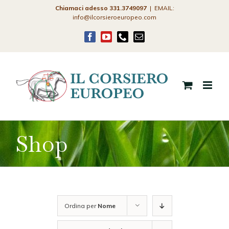
Salta
Chiamaci adesso 331.3749097
|
EMAIL:
info@ilcorsieroeuropeo.com
al
contenuto
Facebook
YouTube
Phone
Email
Shop
Ordina per
Nome