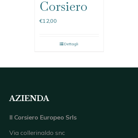
Corsiero
€
12,00
Dettagli
AZIENDA
Il Corsiero Europeo Srls
Via collerinaldo snc