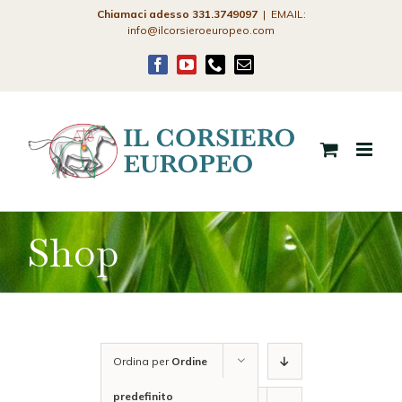
Salta
Chiamaci adesso 331.3749097
|
EMAIL:
info@ilcorsieroeuropeo.com
al
contenuto
Facebook
YouTube
Phone
Email
Shop
Ordina per
Ordine
predefinito